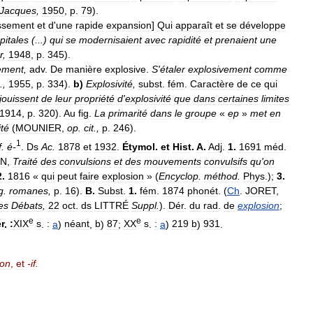
Jacques
,
1950
,
p
.
79
).
ssement
et
d
'
une
rapide
expansion
]
Qui
apparaît
et
se
développe
pitales
(...)
qui
se
modernisaient
avec
rapidité
et
prenaient
une
r
,
1948
,
p
.
345
).
ement
,
adv
.
De
manière
explosive
.
S
'
étaler
explosivement
comme
.,
1955
,
p
.
334
).
b
)
Explosivité
,
subst
.
fém
.
Caractère
de
ce
qui
jouissent
de
leur
propriété
d
'
explosivité
que
dans
certaines
limites
1914
,
p
.
320
).
Au
fig
.
La
primarité
dans
le
groupe
«
ep
»
met
en
ité
(
MOUNIER
,
op
.
cit
.,
p
.
246
).
1
f
.
é
-
.
Ds
Ac
.
1878
et
1932
.
Étymol
.
et
Hist
.
A
.
Adj
.
1
.
1691
méd
.
IN
,
Traité
des
convulsions
et
des
mouvements
convulsifs
qu
'
on
2
.
1816
«
qui
peut
faire
explosion
» (
Encyclop
.
méthod
.
Phys
.);
3
.
g
.
romanes
,
p
.
16
).
B
.
Subst
.
1
.
fém
.
1874
phonét
. (
Ch
.
JORET
,
es
Débats
,
22
oct
.
ds
LITTRÉ
Suppl
.
).
Dér
.
du
rad
.
de
explosion
;
e
e
ér
.
:
XIX
s
.
:
a
)
néant
,
b
)
87
;
XX
s
.
:
a
)
219
b
)
931
.
ion
,
et
-
if
.