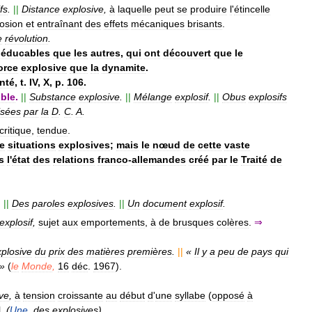
fs
.
||
Distance
explosive
,
à
laquelle
peut
se
produire
l
'
étincelle
osion
et
entraînant
des
effets
mécaniques
brisants
.
e
révolution
.
néducables
que
les
autres
,
qui
ont
découvert
que
le
orce
explosive
que
la
dynamite
.
nté
,
t
.
IV
,
X
,
p
.
106
.
ible
.
||
Substance
explosive
.
||
Mélange
explosif
.
||
Obus
explosifs
lisées
par
la
D
.
C
.
A
.
critique
,
tendue
.
e
situations
explosives
;
mais
le
nœud
de
cette
vaste
s
l
'
état
des
relations
franco
-
allemandes
créé
par
le
Traité
de
.
||
Des
paroles
explosives
.
||
Un
document
explosif
.
explosif
,
sujet
aux
emportements
,
à
de
brusques
colères
.
⇒
xplosive
du
prix
des
matières
premières
.
||
«
Il
y
a
peu
de
pays
qui
»
(
le
Monde
,
16
déc
.
1967
).
ve
,
à
tension
croissante
au
début
d
'
une
syllabe
(
opposé
à
N
.
(
Une
,
des
explosives
).