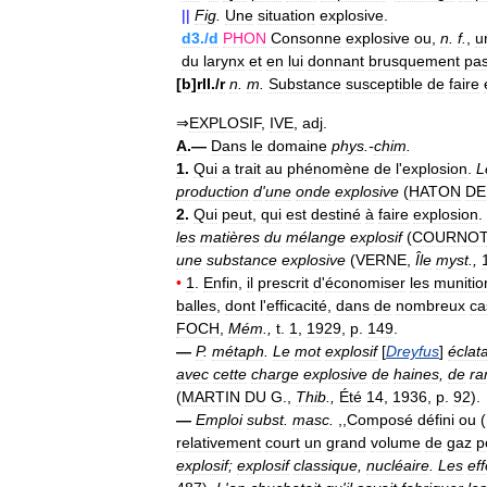
||
Fig
.
Une
situation
explosive
.
d3
./
d
PHON
Consonne
explosive
ou
,
n
.
f
.
,
u
du
larynx
et
en
lui
donnant
brusquement
pa
[
b
]
rII
./
r
n
.
m
.
Substance
susceptible
de
faire
⇒
EXPLOSIF
,
IVE
,
adj
.
A
.—
Dans
le
domaine
phys
.-
chim
.
1
.
Qui
a
trait
au
phénomène
de
l
'
explosion
.
L
production
d
'
une
onde
explosive
(
HATON
DE
2
.
Qui
peut
,
qui
est
destiné
à
faire
explosion
.
les
matières
du
mélange
explosif
(
COURNOT
une
substance
explosive
(
VERNE
,
Île
myst
.,
•
1
.
Enfin
,
il
prescrit
d
'
économiser
les
munitio
balles
,
dont
l
'
efficacité
,
dans
de
nombreux
ca
FOCH
,
Mém
.,
t
.
1
,
1929
,
p
.
149
.
—
P
.
métaph
.
Le
mot
explosif
[
Dreyfus
]
éclat
avec
cette
charge
explosive
de
haines
,
de
ra
(
MARTIN
DU
G
.,
Thib
.,
Été
14
,
1936
,
p
.
92
).
—
Emploi
subst
.
masc
.
,,
Composé
défini
ou
(
relativement
court
un
grand
volume
de
gaz
p
explosif
;
explosif
classique
,
nucléaire
.
Les
eff