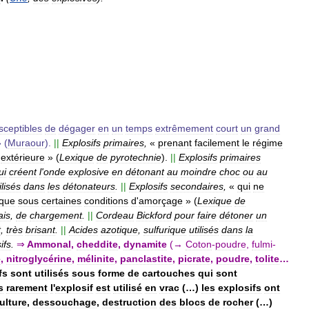
sceptibles
de
dégager
en
un
temps
extrêmement
court
un
grand
 (
Muraour
).
||
Explosifs
primaires
,
«
prenant
facilement
le
régime
extérieure
» (
Lexique
de
pyrotechnie
).
||
Explosifs
primaires
ui
créent
l
'
onde
explosive
en
détonant
au
moindre
choc
ou
au
ilisés
dans
les
détonateurs
.
||
Explosifs
secondaires
,
«
qui
ne
que
sous
certaines
conditions
d
'
amorçage
» (
Lexique
de
ais
,
de
chargement
.
||
Cordeau
Bickford
pour
faire
détoner
un
t
,
très
brisant
.
||
Acides
azotique
,
sulfurique
utilisés
dans
la
ifs
.
⇒
Ammonal
,
cheddite
,
dynamite
(→
Coton
-
poudre
,
fulmi
-
e
,
nitroglycérine
,
mélinite
,
panclastite
,
picrate
,
poudre
,
tolite
…
fs
sont
utilisés
sous
forme
de
cartouches
qui
sont
s
rarement
l
'
explosif
est
utilisé
en
vrac
(…)
les
explosifs
ont
ulture
,
dessouchage
,
destruction
des
blocs
de
rocher
(…)