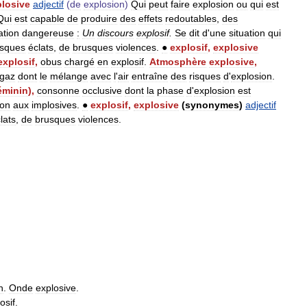
losive
adjectif
(
de
explosion
)
Qui
peut
faire
explosion
ou
qui
est
Qui
est
capable
de
produire
des
effets
redoutables
,
des
ation
dangereuse
:
Un
discours
explosif
.
Se
dit
d
'
une
situation
qui
usques
éclats
,
de
brusques
violences
.
●
explosif
,
explosive
explosif
,
obus
chargé
en
explosif
.
Atmosphère
explosive
,
gaz
dont
le
mélange
avec
l
'
air
entraîne
des
risques
d
'
explosion
.
éminin
),
consonne
occlusive
dont
la
phase
d
'
explosion
est
ion
aux
implosives
.
●
explosif
,
explosive
(
synonymes
)
adjectif
lats
,
de
brusques
violences
.
n
.
Onde
explosive
.
osif
.